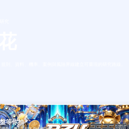
篇研究
花
、規則、資料、機率、案例與風險界線建立可重現的研究路線。
盤等你抽
盤機會，最高 2888 每天都能中。