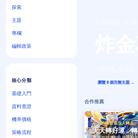
探索
主題
撲克與牌類 · 112 
炸金
專欄
編輯政策
不靠口號，從定義
核心分類
瀏覽 8 個完整主題 →
基礎入門
合作推薦
資料查證
機率價格
今天的轉盤還沒人轉走
天天轉好運，轉
策略流程
單筆存款 3000 就送轉