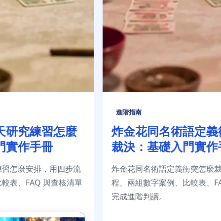
進階指南
天研究練習怎麼
炸金花同名術語定義
門實作手冊
裁決：基礎入門實作
練習怎麼安排，用四步流
炸金花同名術語定義衝突怎麼
較表、FAQ 與查核清單
程、兩組數字案例、比較表、FA
完成進階判讀。