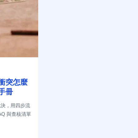
衝突怎麼
手冊
裁決，用四步流
Q 與查核清單