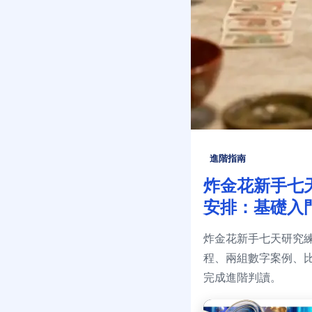
進階指南
炸金花新手七
安排：基礎入
炸金花新手七天研究
程、兩組數字案例、比
完成進階判讀。