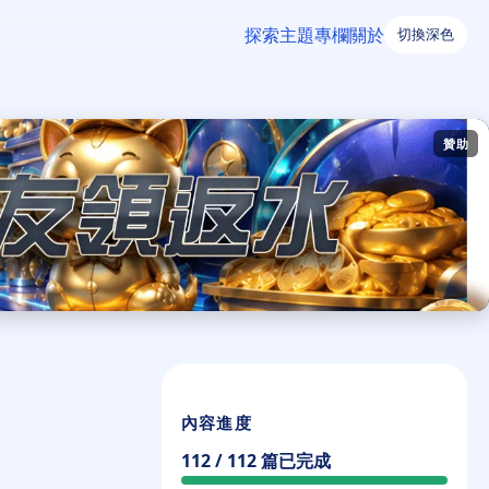
探索
主題
專欄
關於
切換深色
贊助
內容進度
112 / 112 篇已完成