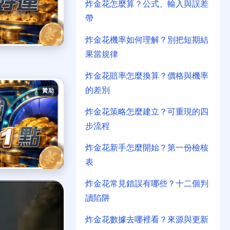
炸金花怎麼算？公式、輸入與誤差
帶
炸金花機率如何理解？別把短期結
果當規律
炸金花賠率怎麼換算？價格與機率
的差別
贊助
炸金花策略怎麼建立？可重現的四
步流程
炸金花新手怎麼開始？第一份檢核
表
炸金花常見錯誤有哪些？十二個判
讀陷阱
炸金花數據去哪裡看？來源與更新