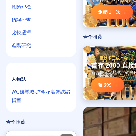
風險紀律
免費抽一次 →
錯誤排查
比較選擇
合作推薦
進階研究
第一筆就多三成本金
首存 2000 直接
新會員限定加碼，碼量
人物誌
領 699 →
WG娛樂城-炸金花贏牌誌編
輯室
合作推薦