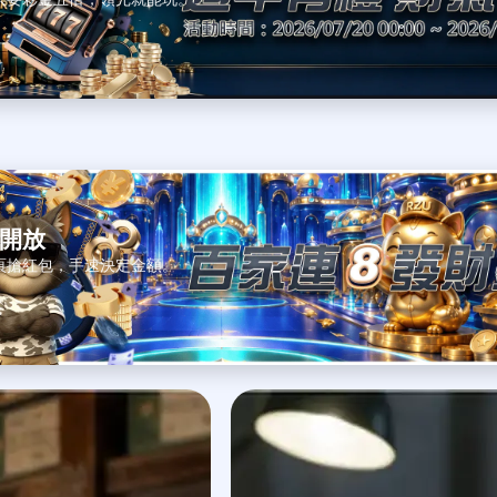
開放
頁搶紅包，手速決定金額。