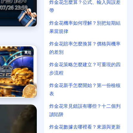
炸金花怎麼算？公式、輸入與誤差
帶
炸金花機率如何理解？別把短期結
果當規律
炸金花賠率怎麼換算？價格與機率
的差別
贊助
炸金花策略怎麼建立？可重現的四
步流程
炸金花新手怎麼開始？第一份檢核
表
炸金花常見錯誤有哪些？十二個判
讀陷阱
炸金花數據去哪裡看？來源與更新