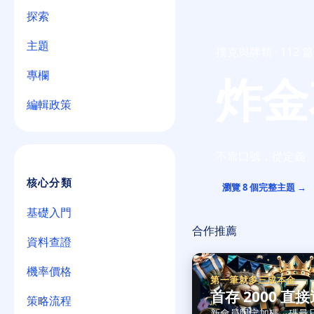
探索
主題
撲克與牌類 · 112 
炸金
專欄
編輯政策
不靠口號，從定義
核心分類
瀏覽 8 個完整主題 →
基礎入門
合作推薦
資料查證
機率價格
第一筆就多三成本金
首存 2000 直接
策略流程
新會員限定加碼，碼量