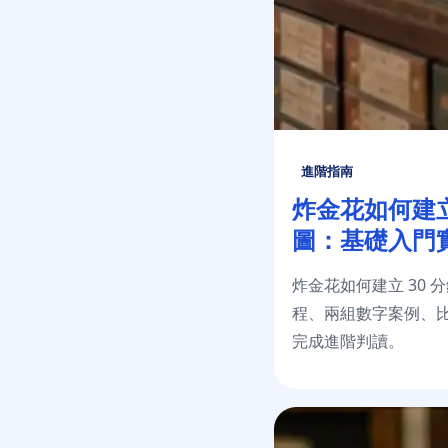
進階指南
炸金花如何建立
圖：基礎入門
炸金花如何建立 30
程、兩組數字案例、比
完成進階判讀。