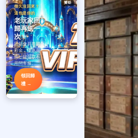
贊助
很久沒回來？
這包是你的
老玩家回
歸再送一
次
回鍋會員專屬
彩金，優惠頁
面一鍵領取不
用問客服。
領回歸
禮 →