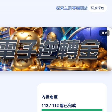
探索
主題
專欄
關於
切換深色
贊助
內容進度
112 / 112 篇已完成