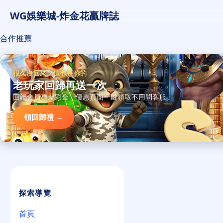
WG娛樂城-炸金花贏牌誌
合作推薦
很久沒回來？這包是你的
老玩家回歸再送一次
回鍋會員專屬彩金，優惠頁面一鍵領取不用問客服。
領回歸禮 →
探索導覽
首頁