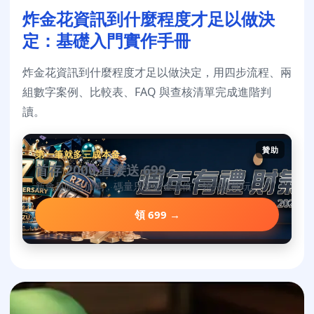
炸金花資訊到什麼程度才足以做決
定：基礎入門實作手冊
炸金花資訊到什麼程度才足以做決定，用四步流程、兩
組數字案例、比較表、FAQ 與查核清單完成進階判
讀。
贊助
第一筆就多三成本金
首存 2000 直接送 699
新會員限定加碼，碼量只要彩金五倍，領完就能玩。
領 699 →