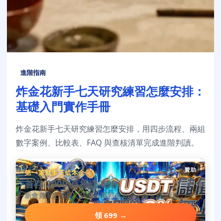
進階指南
炸金花新手七天研究練習怎麼安排：
基礎入門實作手冊
炸金花新手七天研究練習怎麼安排，用四步流程、兩組
數字案例、比較表、FAQ 與查核清單完成進階判讀。
贊助
第一筆就多三成本金
首存 2000 直接送 699
新會員限定加碼，碼量只要彩金五倍，領完就能玩。
領 699 →