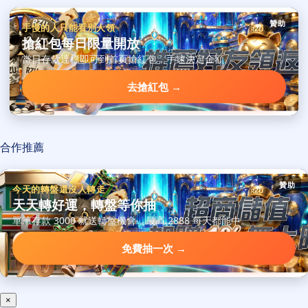
贊助
手慢的人只能看別人領
搶紅包每日限量開放
當日存款達標即可到首頁搶紅包，手速決定金額。
去搶紅包 →
合作推薦
贊助
今天的轉盤還沒人轉走
天天轉好運，轉盤等你抽
單筆存款 3000 就送轉盤機會，最高 2888 每天都能中。
免費抽一次 →
×