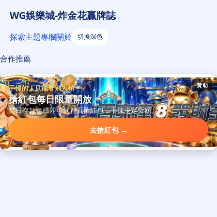
WG娛樂城-炸金花贏牌誌
探索
主題
專欄
關於
切換深色
合作推薦
贊助
手慢的人只能看別人領
搶紅包每日限量開放
當日存款達標即可到首頁搶紅包，手速決定金額。
去搶紅包 →