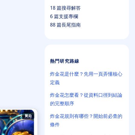
18 篇搜尋解答
6 篇支援專欄
88 篇長尾指南
熱門研究路線
炸金花是什麼？先用一頁弄懂核心
定義
炸金花怎麼看？從資料口徑到結論
的完整順序
炸金花規則有哪些？開始前必查的
贊助
條件