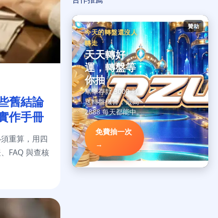
贊助
今天的轉盤還沒人
轉走
天天轉好
運，轉盤等
你抽
單筆存款 3000 就
些舊結論
送轉盤機會，最高
2888 每天都能中。
實作手冊
免費抽一次
必須重算，用四
→
FAQ 與查核