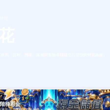
篇研究
花
、規則、資料、機率、案例與風險界線建立可重現的研究路線。
階梯彩金
對應彩金，階梯越高送越狠。