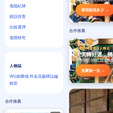
風險紀律
看我能領多少 →
錯誤排查
比較選擇
合作推薦
進階研究
今天的轉盤還沒人轉走
天天轉好運，轉
單筆存款 3000 就送轉
人物誌
免費抽一次 →
WG娛樂城-炸金花贏牌誌編
輯室
合作推薦