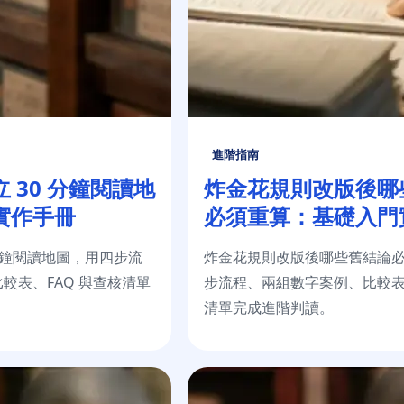
進階指南
 30 分鐘閱讀地
炸金花規則改版後哪
實作手冊
必須重算：基礎入門
 分鐘閱讀地圖，用四步流
炸金花規則改版後哪些舊結論
較表、FAQ 與查核清單
步流程、兩組數字案例、比較表、
清單完成進階判讀。