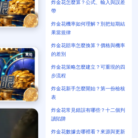
炸金花怎麼算？公式、輸入與誤差
帶
炸金花機率如何理解？別把短期結
果當規律
炸金花賠率怎麼換算？價格與機率
的差別
贊助
炸金花策略怎麼建立？可重現的四
步流程
炸金花新手怎麼開始？第一份檢核
表
炸金花常見錯誤有哪些？十二個判
讀陷阱
炸金花數據去哪裡看？來源與更新