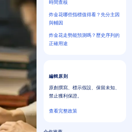
時間查核
炸金花哪些指標值得看？先分主因
與輔因
炸金花走勢能預測嗎？歷史序列的
正確用途
編輯原則
原創撰寫、標示假設、保留未知、
禁止獲利保證。
查看完整政策
合作推薦