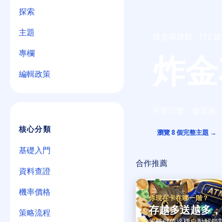
探索
主題
撲克與牌類 · 112 
炸金
專欄
編輯政策
不靠口號，從定義
核心分類
瀏覽 8 個完整主題 →
基礎入門
合作推薦
資料查證
機率價格
你現在卡在哪一階？
存越多送越多，
策略流程
累積儲值達標自動解鎖