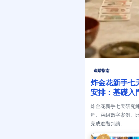
進階指南
炸金花新手七
安排：基礎入
炸金花新手七天研究
程、兩組數字案例、比
完成進階判讀。