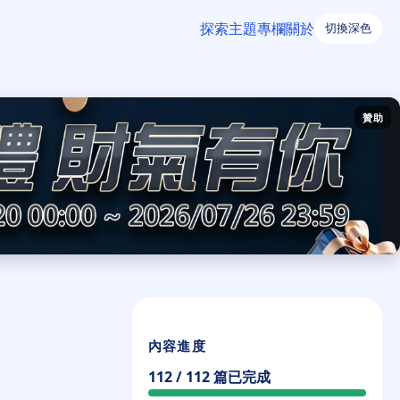
探索
主題
專欄
關於
切換深色
贊助
內容進度
112 / 112 篇已完成