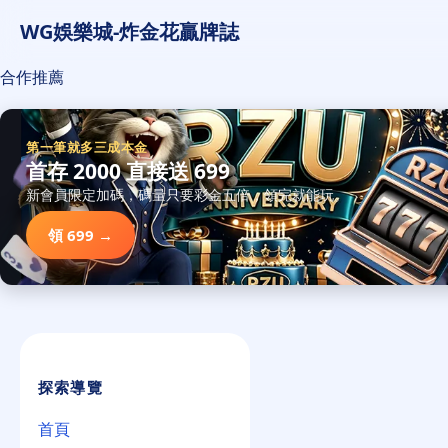
WG娛樂城-炸金花贏牌誌
合作推薦
第一筆就多三成本金
首存 2000 直接送 699
新會員限定加碼，碼量只要彩金五倍，領完就能玩。
領 699 →
探索導覽
首頁