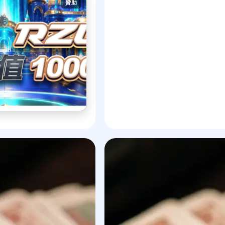
贊助
接
量
就