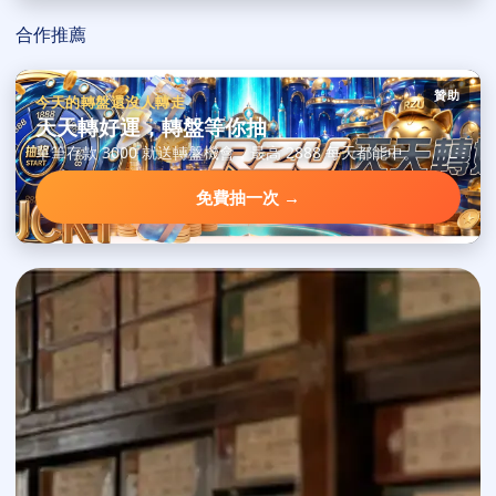
合作推薦
贊助
今天的轉盤還沒人轉走
天天轉好運，轉盤等你抽
單筆存款 3000 就送轉盤機會，最高 2888 每天都能中。
免費抽一次 →