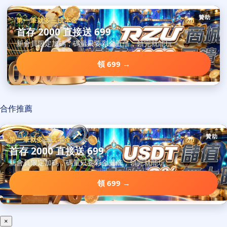
贊助
第一筆就多三成本金
首存 2000 直接送 699
新會員限定加碼，碼量只要彩金五倍，領完就能玩。
領 699 →
合作推薦
贊助
第一筆就多三成本金
首存 2000 直接送 699
新會員限定加碼，碼量只要彩金五倍，領完就能玩。
領 699 →
×