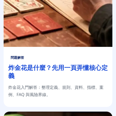
問題解答
炸金花是什麼？先用一頁弄懂核心定
義
炸金花入門解答：整理定義、規則、資料、指標、案
例、FAQ 與風險界線。