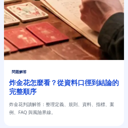
問題解答
炸金花怎麼看？從資料口徑到結論的
完整順序
炸金花判讀解答：整理定義、規則、資料、指標、案
例、FAQ 與風險界線。