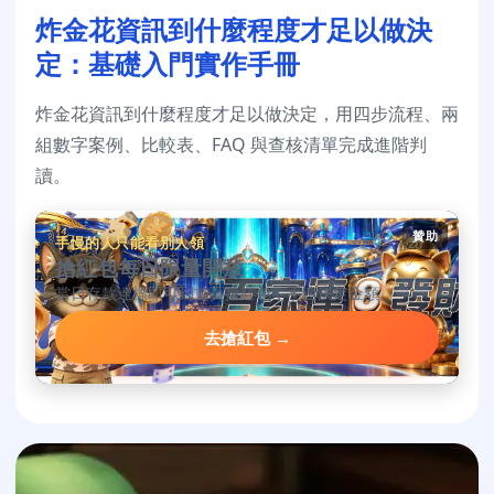
炸金花資訊到什麼程度才足以做決
定：基礎入門實作手冊
炸金花資訊到什麼程度才足以做決定，用四步流程、兩
組數字案例、比較表、FAQ 與查核清單完成進階判
讀。
贊助
手慢的人只能看別人領
搶紅包每日限量開放
當日存款達標即可到首頁搶紅包，手速決定金額。
去搶紅包 →