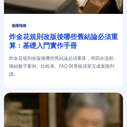
進階指南
炸金花規則改版後哪些舊結論必須重
算：基礎入門實作手冊
炸金花規則改版後哪些舊結論必須重算，用四步流程、
兩組數字案例、比較表、FAQ 與查核清單完成進階判
讀。