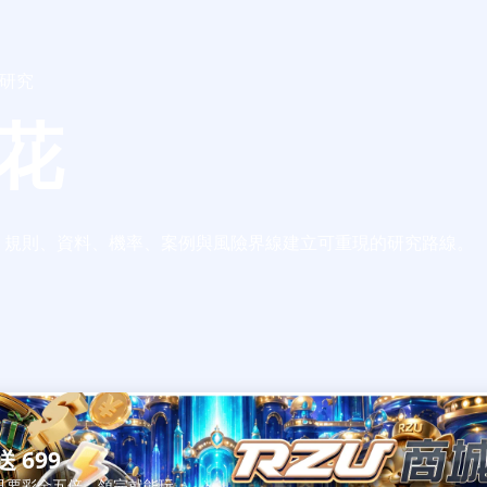
篇研究
花
、規則、資料、機率、案例與風險界線建立可重現的研究路線。
送 699
只要彩金五倍，領完就能玩。