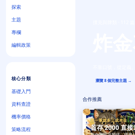
探索
主題
撲克與牌類 · 112 
炸金
專欄
編輯政策
不靠口號，從定義
核心分類
瀏覽 8 個完整主題 →
基礎入門
合作推薦
資料查證
機率價格
第一筆就多三成本金
首存 2000 直接
策略流程
新會員限定加碼，碼量