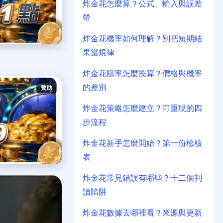
炸金花怎麼算？公式、輸入與誤差
帶
炸金花機率如何理解？別把短期結
果當規律
炸金花賠率怎麼換算？價格與機率
的差別
贊助
炸金花策略怎麼建立？可重現的四
步流程
炸金花新手怎麼開始？第一份檢核
表
炸金花常見錯誤有哪些？十二個判
讀陷阱
炸金花數據去哪裡看？來源與更新