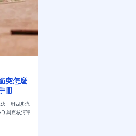
衝突怎麼
手冊
裁決，用四步流
Q 與查核清單