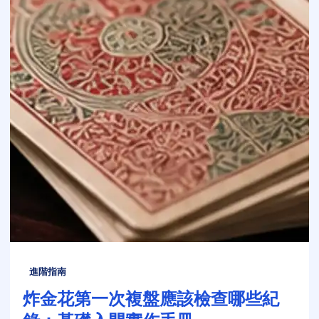
進階指南
炸金花第一次複盤應該檢查哪些紀