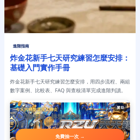
進階指南
炸金花新手七天研究練習怎麼安排：
基礎入門實作手冊
炸金花新手七天研究練習怎麼安排，用四步流程、兩組
數字案例、比較表、FAQ 與查核清單完成進階判讀。
贊助
今天的轉盤還沒人轉走
天天轉好運，轉盤等你抽
單筆存款 3000 就送轉盤機會，最高 2888 每天都能中。
免費抽一次 →