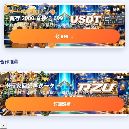
贊助
第一筆就多三成本金
首存 2000 直接送 699
新會員限定加碼，碼量只要彩金五倍，領完就能玩。
領 699 →
合作推薦
贊助
很久沒回來？這包是你的
老玩家回歸再送一次
回鍋會員專屬彩金，優惠頁面一鍵領取不用問客服。
領回歸禮 →
×