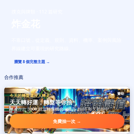
撲克與牌類 · 112 篇研究
炸金花
不靠口號，從定義、規則、資料、機率、案例與風險
界線建立可重現的研究路線。
瀏覽 8 個完整主題 →
合作推薦
贊助
今天的轉盤還沒人轉走
天天轉好運，轉盤等你抽
單筆存款 3000 就送轉盤機會，最高 2888 每天都能中。
免費抽一次 →