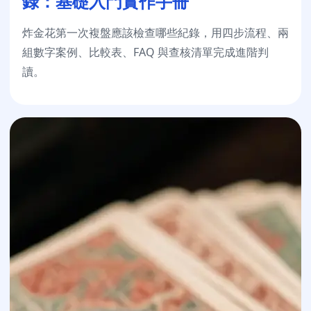
錄：基礎入門實作手冊
炸金花第一次複盤應該檢查哪些紀錄，用四步流程、兩
組數字案例、比較表、FAQ 與查核清單完成進階判
讀。