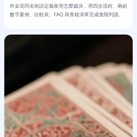
炸金花同名術語定義衝突怎麼裁決，用四步流程、兩組
數字案例、比較表、FAQ 與查核清單完成進階判讀。