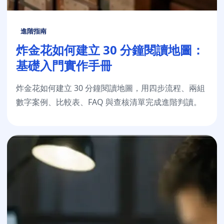
進階指南
炸金花如何建立 30 分鐘閱讀地圖：
基礎入門實作手冊
炸金花如何建立 30 分鐘閱讀地圖，用四步流程、兩組
數字案例、比較表、FAQ 與查核清單完成進階判讀。