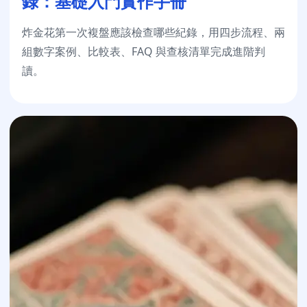
錄：基礎入門實作手冊
炸金花第一次複盤應該檢查哪些紀錄，用四步流程、兩
組數字案例、比較表、FAQ 與查核清單完成進階判
讀。