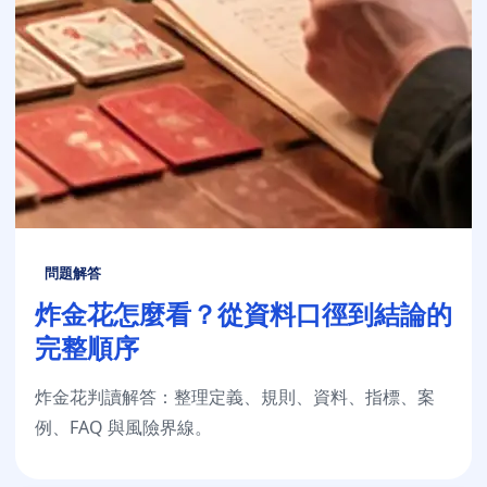
問題解答
炸金花怎麼看？從資料口徑到結論的
完整順序
炸金花判讀解答：整理定義、規則、資料、指標、案
例、FAQ 與風險界線。