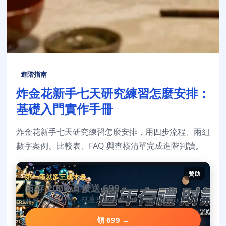
進階指南
炸金花新手七天研究練習怎麼安排：
基礎入門實作手冊
炸金花新手七天研究練習怎麼安排，用四步流程、兩組
數字案例、比較表、FAQ 與查核清單完成進階判讀。
贊助
第一筆就多三成本金
首存 2000 直接送 699
新會員限定加碼，碼量只要彩金五倍，領完就能玩。
領 699 →