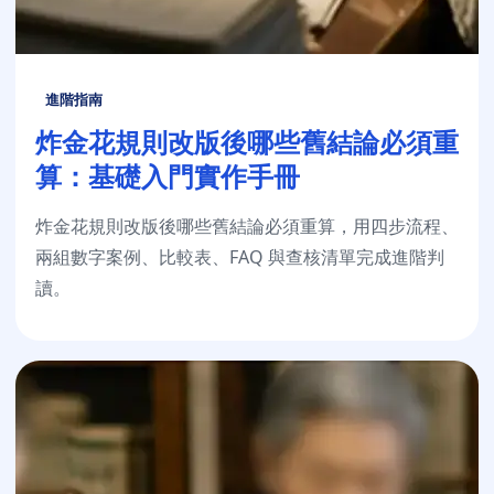
進階指南
炸金花規則改版後哪些舊結論必須重
算：基礎入門實作手冊
炸金花規則改版後哪些舊結論必須重算，用四步流程、
兩組數字案例、比較表、FAQ 與查核清單完成進階判
讀。