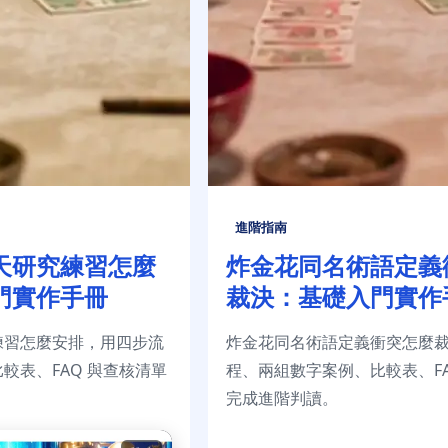
進階指南
天研究練習怎麼
炸金花同名術語定義
門實作手冊
裁決：基礎入門實作
練習怎麼安排，用四步流
炸金花同名術語定義衝突怎麼
較表、FAQ 與查核清單
程、兩組數字案例、比較表、FA
完成進階判讀。