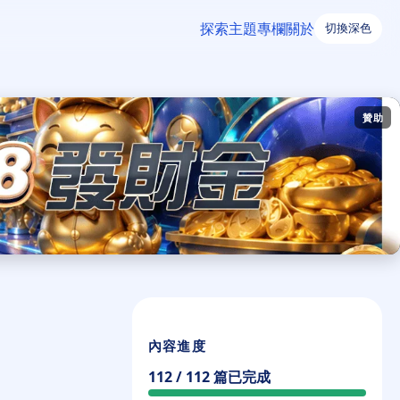
探索
主題
專欄
關於
切換深色
贊助
內容進度
112 / 112 篇已完成