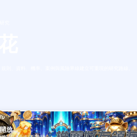
篇研究
花
、規則、資料、機率、案例與風險界線建立可重現的研究路線。
開放
頁搶紅包，手速決定金額。