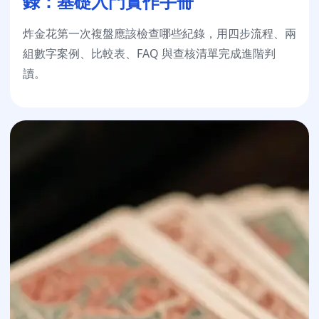
錄：基礎入門實作手冊
炸金花第一次複盤應該檢查哪些紀錄，用四步流程、兩
組數字案例、比較表、FAQ 與查核清單完成進階判
讀。