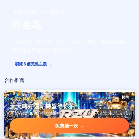
撲克與牌類 · 112 篇研究
炸金花
不靠口號，從定義、規則、資料、機率、案例與風險
界線建立可重現的研究路線。
瀏覽 8 個完整主題 →
合作推薦
贊助
今天的轉盤還沒人轉走
天天轉好運，轉盤等你抽
單筆存款 3000 就送轉盤機會，最高 2888 每天都能中。
免費抽一次 →