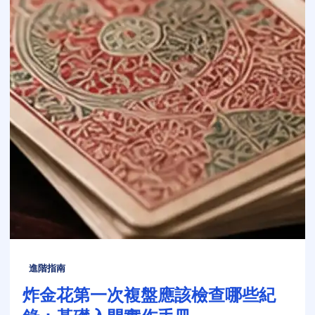
進階指南
炸金花第一次複盤應該檢查哪些紀