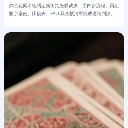
炸金花同名術語定義衝突怎麼裁決，用四步流程、兩組
數字案例、比較表、FAQ 與查核清單完成進階判讀。