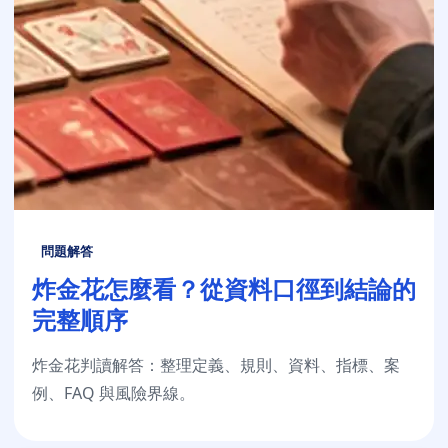
問題解答
炸金花怎麼看？從資料口徑到結論的
完整順序
炸金花判讀解答：整理定義、規則、資料、指標、案
例、FAQ 與風險界線。