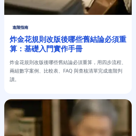
進階指南
炸金花規則改版後哪些舊結論必須重
算：基礎入門實作手冊
炸金花規則改版後哪些舊結論必須重算，用四步流程、
兩組數字案例、比較表、FAQ 與查核清單完成進階判
讀。