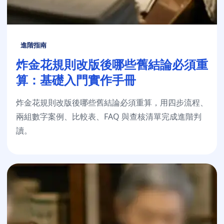
進階指南
炸金花規則改版後哪些舊結論必須重
算：基礎入門實作手冊
炸金花規則改版後哪些舊結論必須重算，用四步流程、
兩組數字案例、比較表、FAQ 與查核清單完成進階判
讀。