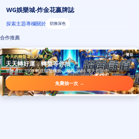
WG娛樂城-炸金花贏牌誌
探索
主題
專欄
關於
切換深色
合作推薦
贊助
今天的轉盤還沒人轉走
天天轉好運，轉盤等你抽
單筆存款 3000 就送轉盤機會，最高 2888 每天都能中。
免費抽一次 →