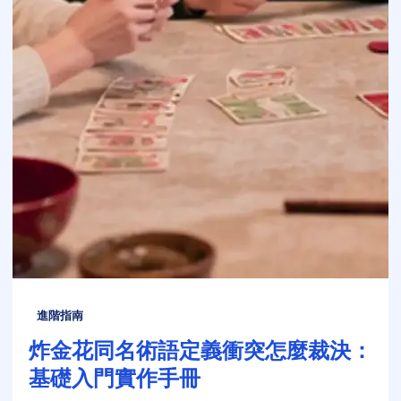
進階指南
炸金花同名術語定義衝突怎麼裁決：
基礎入門實作手冊