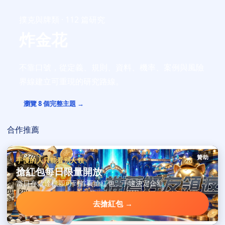
撲克與牌類 · 112 篇研究
炸金花
不靠口號，從定義、規則、資料、機率、案例與風險
界線建立可重現的研究路線。
瀏覽 8 個完整主題 →
合作推薦
贊助
手慢的人只能看別人領
搶紅包每日限量開放
當日存款達標即可到首頁搶紅包，手速決定金額。
去搶紅包 →