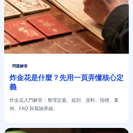
問題解答
炸金花是什麼？先用一頁弄懂核心定
義
炸金花入門解答：整理定義、規則、資料、指標、案
例、FAQ 與風險界線。