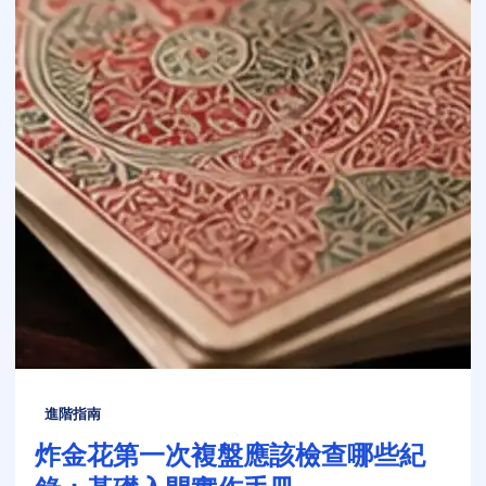
進階指南
炸金花第一次複盤應該檢查哪些紀