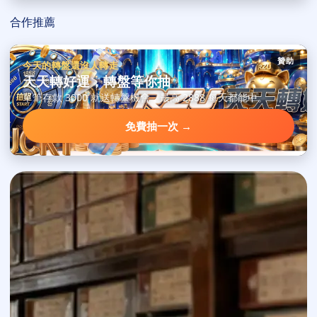
合作推薦
贊助
今天的轉盤還沒人轉走
天天轉好運，轉盤等你抽
單筆存款 3000 就送轉盤機會，最高 2888 每天都能中。
免費抽一次 →