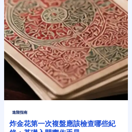
進階指南
炸金花第一次複盤應該檢查哪些紀