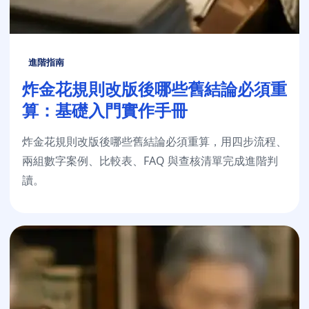
進階指南
炸金花規則改版後哪些舊結論必須重
算：基礎入門實作手冊
炸金花規則改版後哪些舊結論必須重算，用四步流程、
兩組數字案例、比較表、FAQ 與查核清單完成進階判
讀。