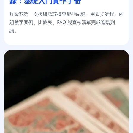
錄：基礎入門實作手冊
炸金花第一次複盤應該檢查哪些紀錄，用四步流程、兩
組數字案例、比較表、FAQ 與查核清單完成進階判
讀。