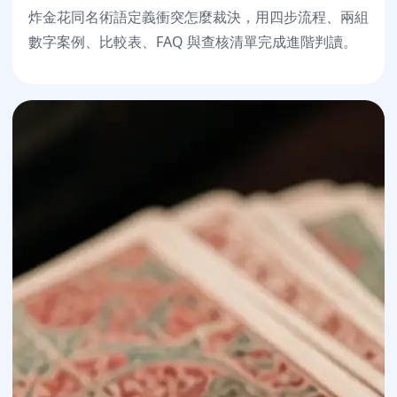
炸金花同名術語定義衝突怎麼裁決，用四步流程、兩組
數字案例、比較表、FAQ 與查核清單完成進階判讀。