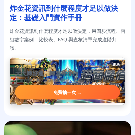
炸金花資訊到什麼程度才足以做決
定：基礎入門實作手冊
炸金花資訊到什麼程度才足以做決定，用四步流程、兩
組數字案例、比較表、FAQ 與查核清單完成進階判
讀。
贊助
今天的轉盤還沒人轉走
天天轉好運，轉盤等你抽
單筆存款 3000 就送轉盤機會，最高 2888 每天都能中。
免費抽一次 →