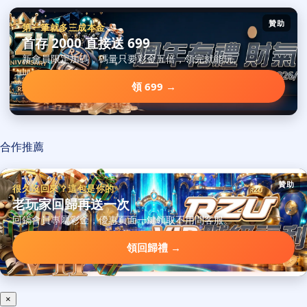
贊助
第一筆就多三成本金
首存 2000 直接送 699
新會員限定加碼，碼量只要彩金五倍，領完就能玩。
領 699 →
合作推薦
贊助
很久沒回來？這包是你的
老玩家回歸再送一次
回鍋會員專屬彩金，優惠頁面一鍵領取不用問客服。
領回歸禮 →
×