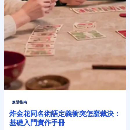
進階指南
炸金花同名術語定義衝突怎麼裁決：
基礎入門實作手冊