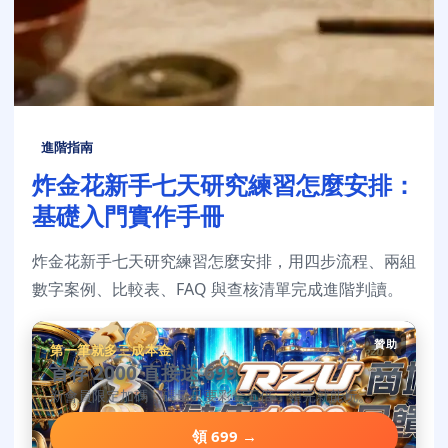
進階指南
炸金花新手七天研究練習怎麼安排：
基礎入門實作手冊
炸金花新手七天研究練習怎麼安排，用四步流程、兩組
數字案例、比較表、FAQ 與查核清單完成進階判讀。
贊助
第一筆就多三成本金
首存 2000 直接送 699
新會員限定加碼，碼量只要彩金五倍，領完就能玩。
領 699 →