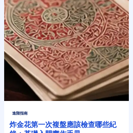
進階指南
炸金花第一次複盤應該檢查哪些紀