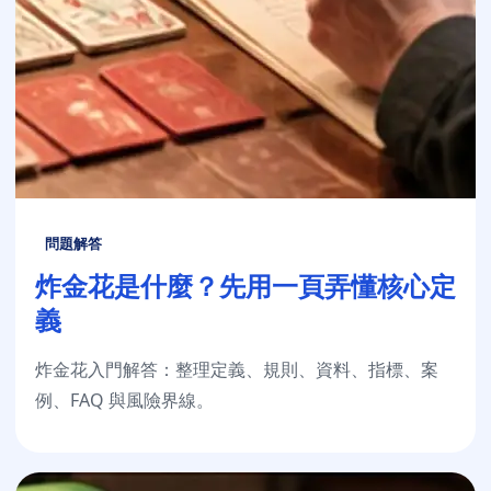
問題解答
炸金花是什麼？先用一頁弄懂核心定
義
炸金花入門解答：整理定義、規則、資料、指標、案
例、FAQ 與風險界線。