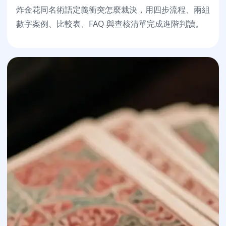
炸金花同名術語定義衝突怎麼裁決，用四步流程、兩組
數字案例、比較表、FAQ 與查核清單完成進階判讀。