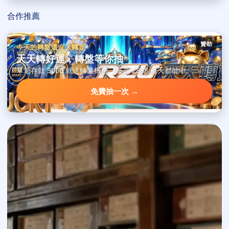
合作推薦
贊助
今天的轉盤還沒人轉走
天天轉好運，轉盤等你抽
單筆存款 3000 就送轉盤機會，最高 2888 每天都能中。
免費抽一次 →