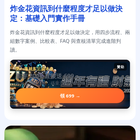
炸金花資訊到什麼程度才足以做決
定：基礎入門實作手冊
炸金花資訊到什麼程度才足以做決定，用四步流程、兩
組數字案例、比較表、FAQ 與查核清單完成進階判
讀。
贊助
第一筆就多三成本金
首存 2000 直接送 699
新會員限定加碼，碼量只要彩金五倍，領完就能玩。
領 699 →