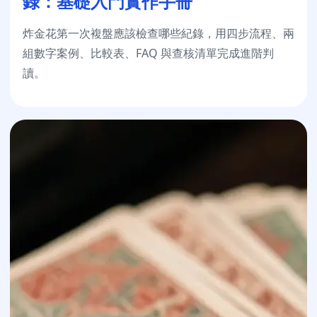
錄：基礎入門實作手冊
炸金花第一次複盤應該檢查哪些紀錄，用四步流程、兩
組數字案例、比較表、FAQ 與查核清單完成進階判
讀。