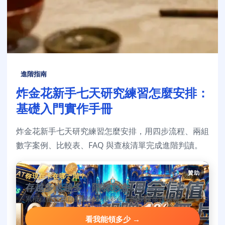
進階指南
炸金花新手七天研究練習怎麼安排：
基礎入門實作手冊
炸金花新手七天研究練習怎麼安排，用四步流程、兩組
數字案例、比較表、FAQ 與查核清單完成進階判讀。
贊助
你現在卡在哪一階？
存越多送越多，階梯彩金
累積儲值達標自動解鎖對應彩金，階梯越高送越狠。
看我能領多少 →