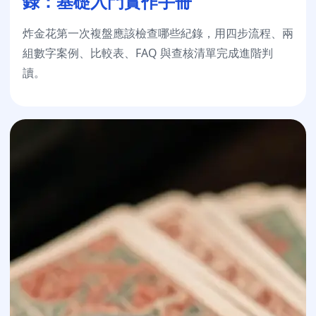
錄：基礎入門實作手冊
炸金花第一次複盤應該檢查哪些紀錄，用四步流程、兩
組數字案例、比較表、FAQ 與查核清單完成進階判
讀。