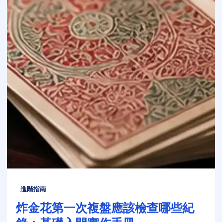
進階指南
炸金花第一次複盤應該檢查哪些紀