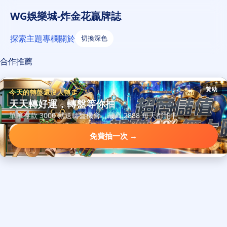
WG娛樂城-炸金花贏牌誌
探索
主題
專欄
關於
切換深色
合作推薦
贊助
今天的轉盤還沒人轉走
天天轉好運，轉盤等你抽
單筆存款 3000 就送轉盤機會，最高 2888 每天都能中。
免費抽一次 →