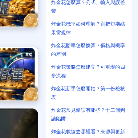
炸金花怎麼算？公式、輸入與誤差
帶
炸金花機率如何理解？別把短期結
果當規律
炸金花賠率怎麼換算？價格與機率
的差別
贊助
炸金花策略怎麼建立？可重現的四
步流程
炸金花新手怎麼開始？第一份檢核
表
炸金花常見錯誤有哪些？十二個判
讀陷阱
炸金花數據去哪裡看？來源與更新