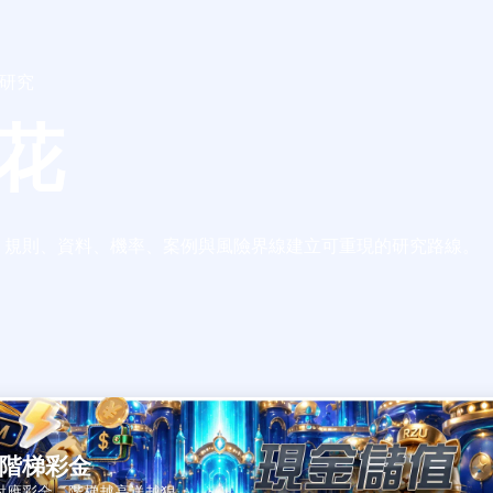
篇研究
花
、規則、資料、機率、案例與風險界線建立可重現的研究路線。
階梯彩金
對應彩金，階梯越高送越狠。