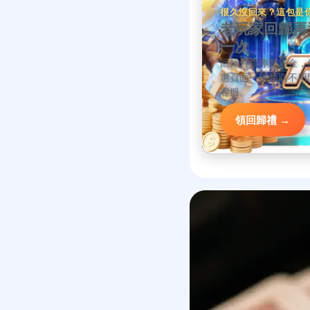
很久沒回來？這包是
老玩家回歸再
一次
回鍋會員專屬彩金，
惠頁面一鍵領取不用
客服。
領回歸禮 →