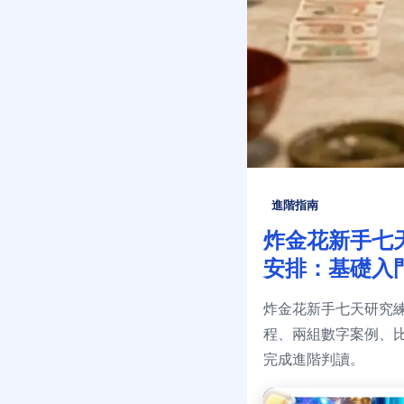
進階指南
炸金花新手七
安排：基礎入
炸金花新手七天研究
程、兩組數字案例、比
完成進階判讀。