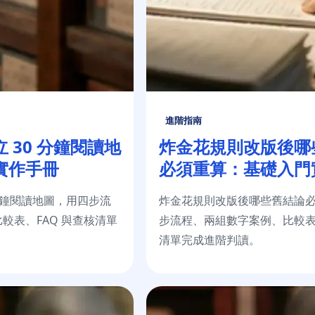
進階指南
 30 分鐘閱讀地
炸金花規則改版後哪
實作手冊
必須重算：基礎入門
 分鐘閱讀地圖，用四步流
炸金花規則改版後哪些舊結論
較表、FAQ 與查核清單
步流程、兩組數字案例、比較表、
清單完成進階判讀。