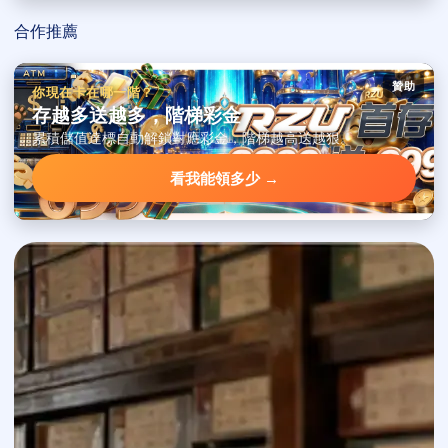
合作推薦
贊助
你現在卡在哪一階？
存越多送越多，階梯彩金
累積儲值達標自動解鎖對應彩金，階梯越高送越狠。
看我能領多少 →