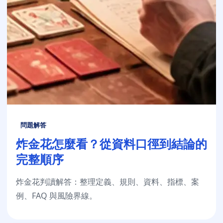
問題解答
炸金花怎麼看？從資料口徑到結論的
完整順序
炸金花判讀解答：整理定義、規則、資料、指標、案
例、FAQ 與風險界線。