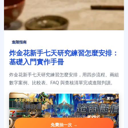
進階指南
炸金花新手七天研究練習怎麼安排：
基礎入門實作手冊
炸金花新手七天研究練習怎麼安排，用四步流程、兩組
數字案例、比較表、FAQ 與查核清單完成進階判讀。
贊助
今天的轉盤還沒人轉走
天天轉好運，轉盤等你抽
單筆存款 3000 就送轉盤機會，最高 2888 每天都能中。
免費抽一次 →