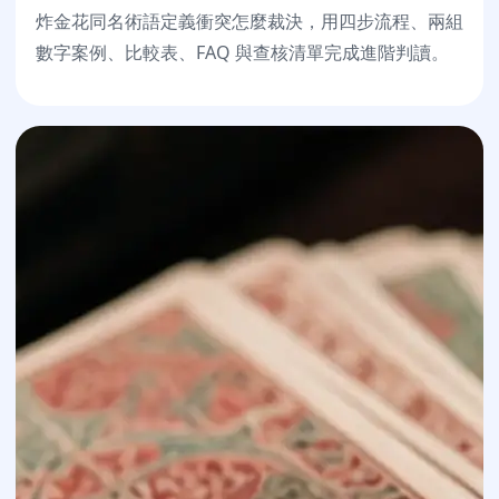
炸金花同名術語定義衝突怎麼裁決，用四步流程、兩組
數字案例、比較表、FAQ 與查核清單完成進階判讀。