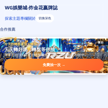
WG娛樂城-炸金花贏牌誌
探索
主題
專欄
關於
切換深色
合作推薦
贊助
今天的轉盤還沒人轉走
天天轉好運，轉盤等你抽
單筆存款 3000 就送轉盤機會，最高 2888 每天都能中。
免費抽一次 →