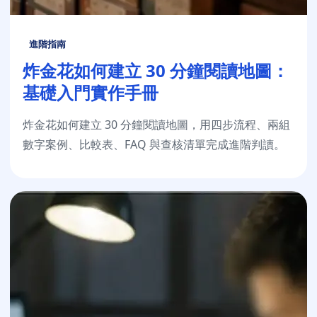
進階指南
炸金花如何建立 30 分鐘閱讀地圖：
基礎入門實作手冊
炸金花如何建立 30 分鐘閱讀地圖，用四步流程、兩組
數字案例、比較表、FAQ 與查核清單完成進階判讀。