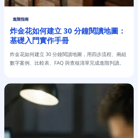
進階指南
炸金花如何建立 30 分鐘閱讀地圖：
基礎入門實作手冊
炸金花如何建立 30 分鐘閱讀地圖，用四步流程、兩組
數字案例、比較表、FAQ 與查核清單完成進階判讀。