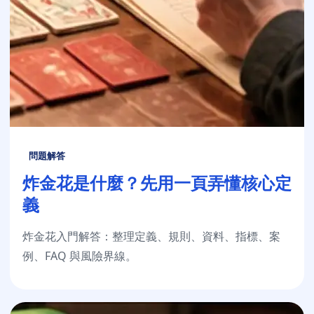
問題解答
炸金花是什麼？先用一頁弄懂核心定
義
炸金花入門解答：整理定義、規則、資料、指標、案
例、FAQ 與風險界線。