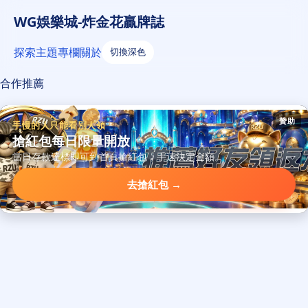
WG娛樂城-炸金花贏牌誌
探索
主題
專欄
關於
切換深色
合作推薦
贊助
手慢的人只能看別人領
搶紅包每日限量開放
當日存款達標即可到首頁搶紅包，手速決定金額。
去搶紅包 →