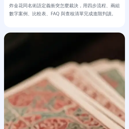
炸金花同名術語定義衝突怎麼裁決，用四步流程、兩組
數字案例、比較表、FAQ 與查核清單完成進階判讀。