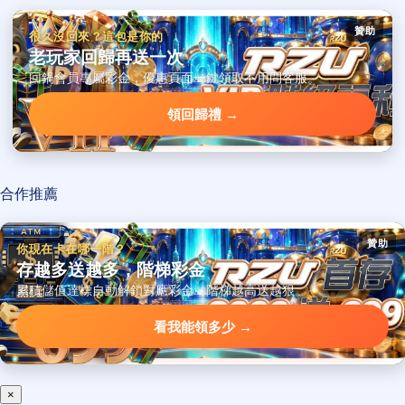
贊助
很久沒回來？這包是你的
老玩家回歸再送一次
回鍋會員專屬彩金，優惠頁面一鍵領取不用問客服。
領回歸禮 →
合作推薦
贊助
你現在卡在哪一階？
存越多送越多，階梯彩金
累積儲值達標自動解鎖對應彩金，階梯越高送越狠。
看我能領多少 →
×