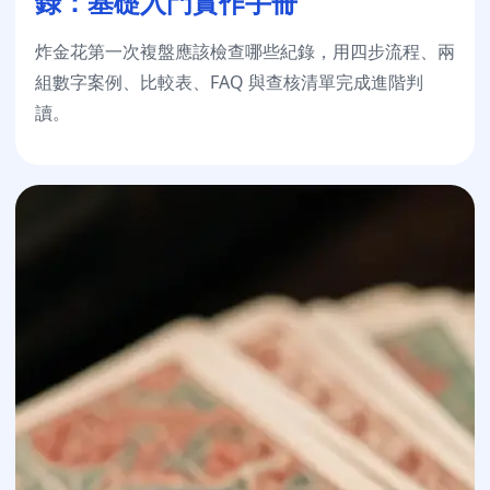
錄：基礎入門實作手冊
炸金花第一次複盤應該檢查哪些紀錄，用四步流程、兩
組數字案例、比較表、FAQ 與查核清單完成進階判
讀。