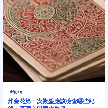
進階指南
炸金花第一次複盤應該檢查哪些紀