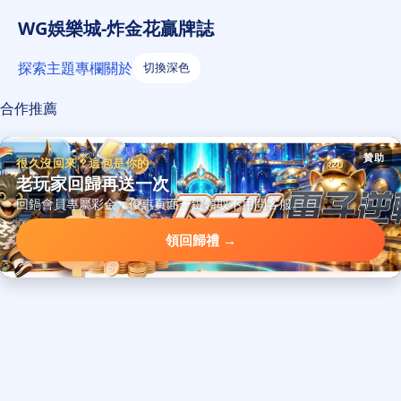
WG娛樂城-炸金花贏牌誌
探索
主題
專欄
關於
切換深色
合作推薦
贊助
很久沒回來？這包是你的
老玩家回歸再送一次
回鍋會員專屬彩金，優惠頁面一鍵領取不用問客服。
領回歸禮 →