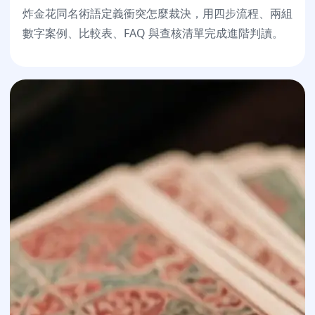
炸金花同名術語定義衝突怎麼裁決，用四步流程、兩組
數字案例、比較表、FAQ 與查核清單完成進階判讀。