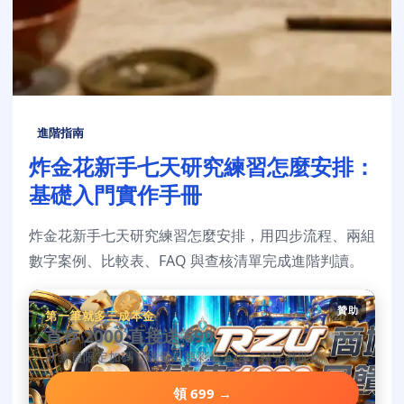
進階指南
炸金花新手七天研究練習怎麼安排：
基礎入門實作手冊
炸金花新手七天研究練習怎麼安排，用四步流程、兩組
數字案例、比較表、FAQ 與查核清單完成進階判讀。
贊助
第一筆就多三成本金
首存 2000 直接送 699
新會員限定加碼，碼量只要彩金五倍，領完就能玩。
領 699 →