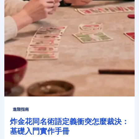
進階指南
炸金花同名術語定義衝突怎麼裁決：
基礎入門實作手冊