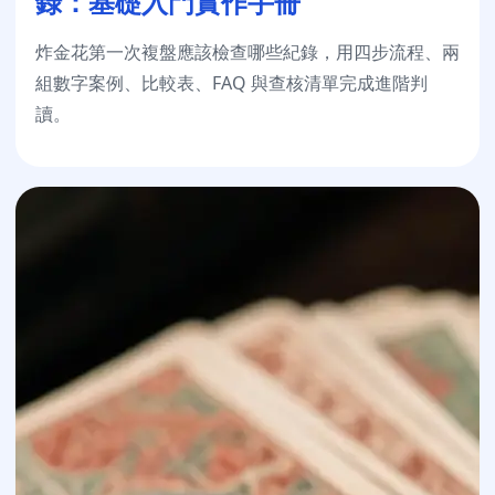
錄：基礎入門實作手冊
炸金花第一次複盤應該檢查哪些紀錄，用四步流程、兩
組數字案例、比較表、FAQ 與查核清單完成進階判
讀。