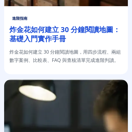
進階指南
炸金花如何建立 30 分鐘閱讀地圖：
基礎入門實作手冊
炸金花如何建立 30 分鐘閱讀地圖，用四步流程、兩組
數字案例、比較表、FAQ 與查核清單完成進階判讀。