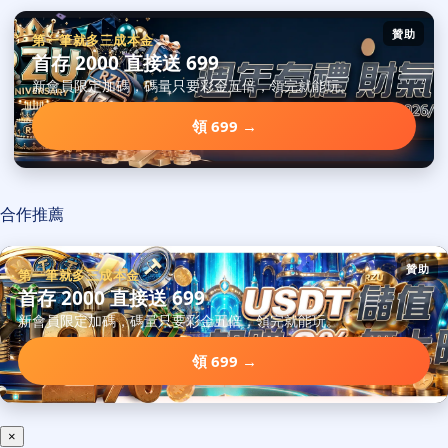
贊助
第一筆就多三成本金
首存 2000 直接送 699
新會員限定加碼，碼量只要彩金五倍，領完就能玩。
領 699 →
合作推薦
贊助
第一筆就多三成本金
首存 2000 直接送 699
新會員限定加碼，碼量只要彩金五倍，領完就能玩。
領 699 →
×