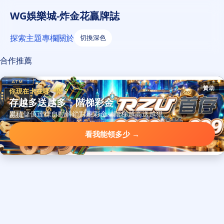
WG娛樂城-炸金花贏牌誌
探索
主題
專欄
關於
切換深色
合作推薦
贊助
你現在卡在哪一階？
存越多送越多，階梯彩金
累積儲值達標自動解鎖對應彩金，階梯越高送越狠。
看我能領多少 →