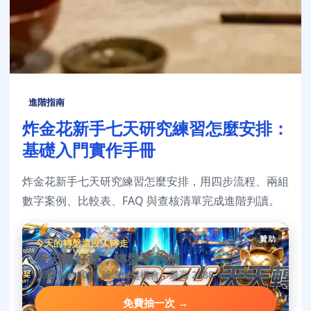
進階指南
炸金花新手七天研究練習怎麼安排：
基礎入門實作手冊
炸金花新手七天研究練習怎麼安排，用四步流程、兩組
數字案例、比較表、FAQ 與查核清單完成進階判讀。
贊助
今天的轉盤還沒人轉走
天天轉好運，轉盤等你抽
單筆存款 3000 就送轉盤機會，最高 2888 每天都能中。
免費抽一次 →