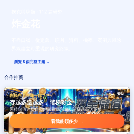
撲克與牌類 · 112 篇研究
炸金花
不靠口號，從定義、規則、資料、機率、案例與風險
界線建立可重現的研究路線。
瀏覽 8 個完整主題 →
合作推薦
贊助
你現在卡在哪一階？
存越多送越多，階梯彩金
累積儲值達標自動解鎖對應彩金，階梯越高送越狠。
看我能領多少 →